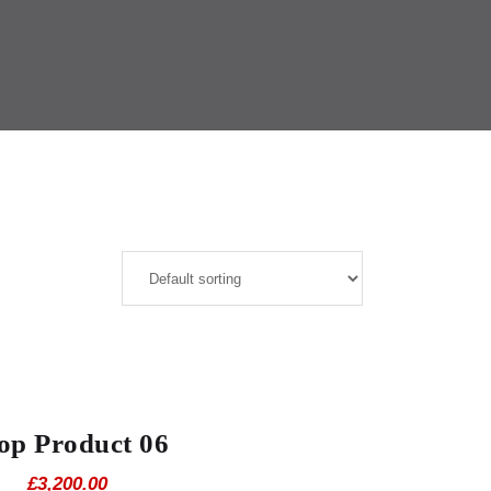
op Product 06
£
3,200.00